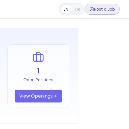
EN
FR
Post a Job
1
Open Positions
View Openings