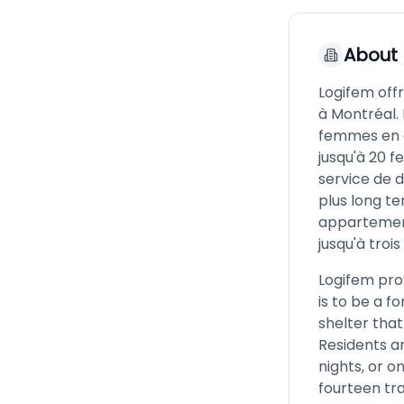
About
Logifem off
à Montréal. 
femmes en d
jusqu'à 20 
service de 
plus long t
appartement
jusqu'à trois
Logifem pro
is to be a f
shelter tha
Residents a
nights, or o
fourteen tr