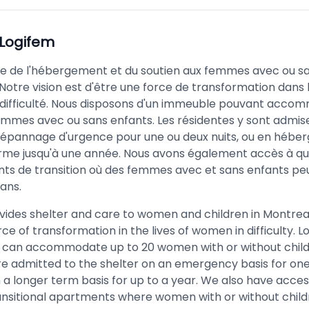
Logifem
re de l'hébergement et du soutien aux femmes avec ou s
Notre vision est d'être une force de transformation dans l
ifficulté. Nous disposons d'un immeuble pouvant acco
femmes avec ou sans enfants. Les résidentes y sont admis
dépannage d'urgence pour une ou deux nuits, ou en hébe
erme jusqu'à une année. Nous avons également accès à q
s de transition où des femmes avec et sans enfants pe
 ans.
vides shelter and care to women and children in Montreal
orce of transformation in the lives of women in difficulty. 
t can accommodate up to 20 women with or without child
re admitted to the shelter on an emergency basis for on
n a longer term basis for up to a year. We also have acces
ansitional apartments where women with or without chil