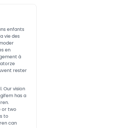
ans enfants
a vie des
mmoder
es en
rgement à
uatorze
uvent rester
. Our vision
Logifem has a
ren.
e or two
s to
dren can