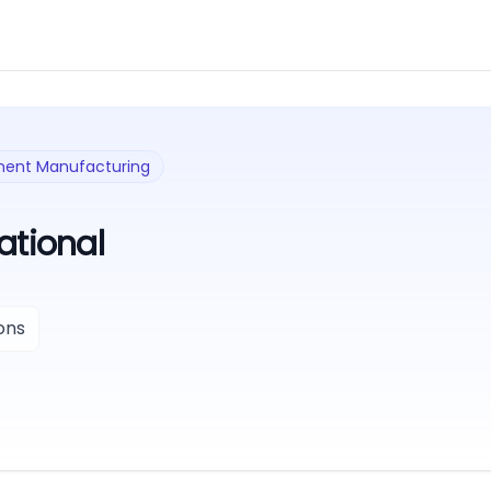
nent Manufacturing
ational
ons