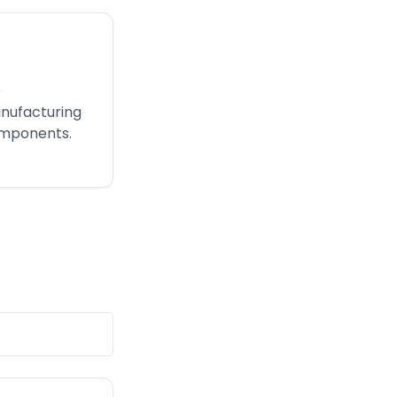
e
nufacturing
omponents.