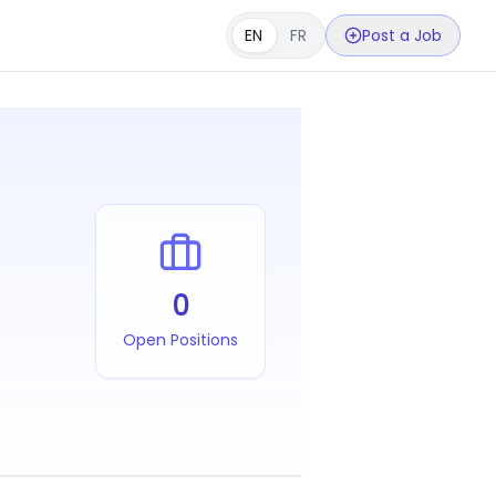
EN
FR
Post a Job
0
Open Positions