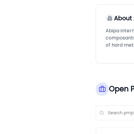
About
Abipa intern
composants 
of hard met
Open P